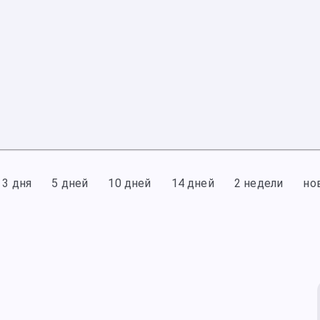
3 дня
5 дней
10 дней
14 дней
2 недели
но