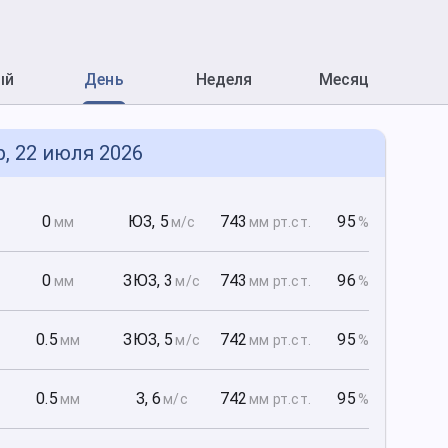
ый
День
Неделя
Месяц
р, 22 июля 2026
0
0
ЮЗ
,
5
743
95
мм
м/с
мм рт
.ст.
%
0
0
ЗЮЗ
,
3
743
96
мм
м/с
мм рт
.ст.
%
0
0.5
ЗЮЗ
,
5
742
95
мм
м/с
мм рт
.ст.
%
0
0.5
З
,
6
742
95
мм
м/с
мм рт
.ст.
%