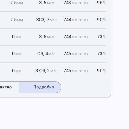
1
2.5
З
,
5
743
96
мм
м/с
мм рт
.ст.
%
1
2.5
ЗСЗ
,
7
744
90
мм
м/с
мм рт
.ст.
%
1
0
З
,
5
744
73
мм
м/с
мм рт
.ст.
%
2
0
СЗ
,
4
745
73
мм
м/с
мм рт
.ст.
%
2
0
ЗЮЗ
,
2
745
90
мм
м/с
мм рт
.ст.
%
актно
Подробно