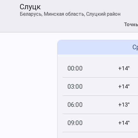
Слуцк
Беларусь, Минская область, Слуцкий район
Точн
С
00:00
+14°
747
76
мм рт
.ст.
%
03:00
+14°
747
88
мм рт
.ст.
%
06:00
+13°
746
91
мм рт
.ст.
%
09:00
+14°
746
69
мм рт
.ст.
%