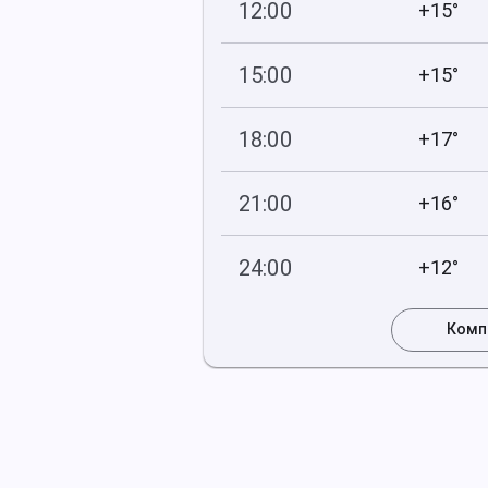
12:00
+15°
745
48
мм рт
.ст.
%
15:00
+15°
745
92
мм рт
.ст.
%
18:00
+17°
744
77
мм рт
.ст.
%
21:00
+16°
743
81
мм рт
.ст.
%
24:00
+12°
743
95
мм рт
.ст.
%
Комп