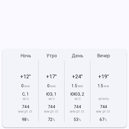
Ночь
Утро
День
Вечер
+12°
+17°
+24°
+19°
0
0
1.5
1.5
мм
мм
мм
мм
С
,
1
ЮЗ
,
1
ЮЮЗ
,
2
м/с
м/с
м/с
штиль
744
744
744
744
мм рт
.ст.
мм рт
.ст.
мм рт
.ст.
мм рт
.ст.
98
72
53
67
%
%
%
%