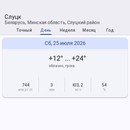
Слуцк
Беларусь, Минская область, Слуцкий район
Точный
День
Неделя
Месяц
Год
Сб, 25 июля 2026
+12° ... +24°
облачно, гроза
744
3
ЮЗ
,
2
54
мм рт
.ст.
мм
м/с
%