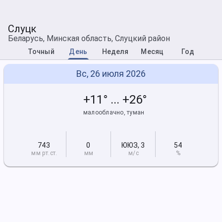
Слуцк
Беларусь, Минская область, Слуцкий район
Точный
День
Неделя
Месяц
Год
Вс, 26 июля 2026
+11° ... +26°
малооблачно, туман
743
0
ЮЮЗ
,
3
54
мм рт
.ст.
мм
м/с
%