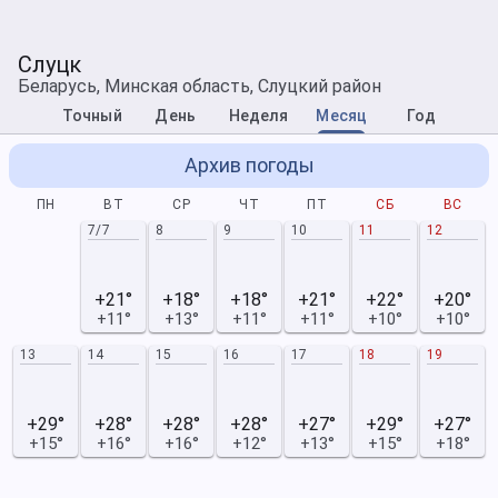
Слуцк
Беларусь, Минская область, Слуцкий район
Точный
День
Неделя
Месяц
Год
Архив погоды
ПН
ВТ
СР
ЧТ
ПТ
СБ
ВС
7/7
8
9
10
11
12
+21°
+18°
+18°
+21°
+22°
+20°
+11°
+13°
+11°
+11°
+10°
+10°
13
14
15
16
17
18
19
+29°
+28°
+28°
+28°
+27°
+29°
+27°
+15°
+16°
+16°
+12°
+13°
+15°
+18°