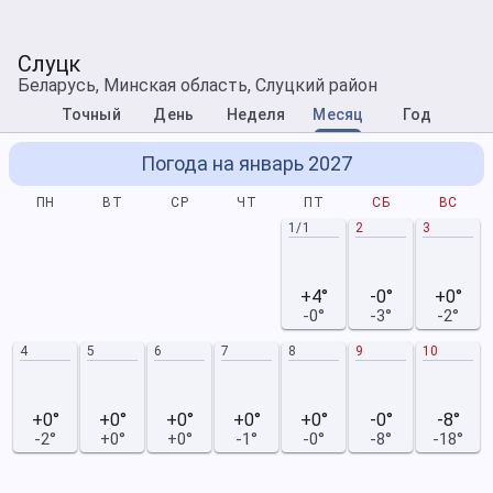
Слуцк
Беларусь, Минская область, Слуцкий район
Точный
День
Неделя
Месяц
Год
Погода на январь 2027
ПН
ВТ
СР
ЧТ
ПТ
СБ
ВС
1/1
2
3
+4°
-0°
+0°
-0°
-3°
-2°
4
5
6
7
8
9
10
+0°
+0°
+0°
+0°
+0°
-0°
-8°
-2°
+0°
+0°
-1°
-0°
-8°
-18°