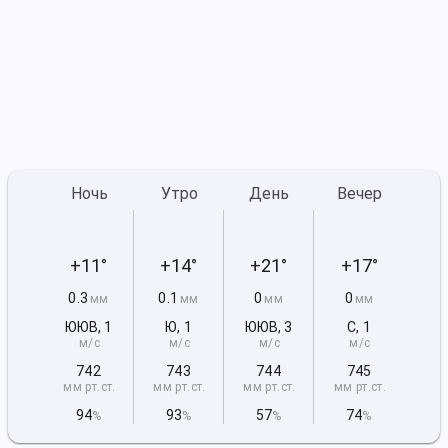
Ночь
Утро
День
Вечер
+11°
+14°
+21°
+17°
0.3
0.1
0
0
мм
мм
мм
мм
ЮЮВ
,
1
Ю
,
1
ЮЮВ
,
3
С
,
1
м/с
м/с
м/с
м/с
742
743
744
745
мм рт
.ст.
мм рт
.ст.
мм рт
.ст.
мм рт
.ст.
94
93
57
74
%
%
%
%