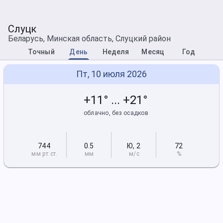
Слуцк
Беларусь, Минская область, Слуцкий район
Точный
День
Неделя
Месяц
Год
Пт, 10 июля 2026
+11° ... +21°
облачно, без осадков
744
0.5
Ю
,
2
72
мм рт
.ст.
мм
м/с
%