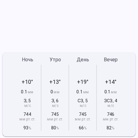
Ночь
Утро
День
Вечер
+10°
+13°
+19°
+14°
0.1
0
0.1
0.1
мм
мм
мм
мм
З
,
5
З
,
6
СЗ
,
5
ЗСЗ
,
4
м/с
м/с
м/с
м/с
744
745
745
746
мм рт
.ст.
мм рт
.ст.
мм рт
.ст.
мм рт
.ст.
93
80
66
82
%
%
%
%