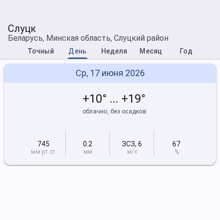
Слуцк
Беларусь, Минская область, Слуцкий район
Точный
День
Неделя
Месяц
Год
Ср, 17 июня 2026
+10° ... +19°
облачно, без осадков
745
0.2
ЗСЗ
,
6
67
мм рт
.ст.
мм
м/с
%