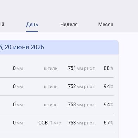
ый
День
Неделя
Месяц
б, 20 июня 2026
0
0
751
88
мм
штиль
мм рт
.ст.
%
0
0
752
94
мм
штиль
мм рт
.ст.
%
0
0
753
94
мм
штиль
мм рт
.ст.
%
0
0
ССВ
,
1
753
67
мм
м/с
мм рт
.ст.
%