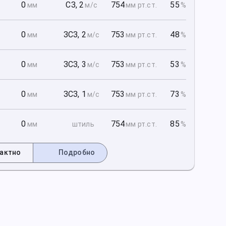
1
0
СЗ
,
2
754
55
мм
м/с
мм рт
.ст.
%
1
0
ЗСЗ
,
2
753
48
мм
м/с
мм рт
.ст.
%
1
0
ЗСЗ
,
3
753
53
мм
м/с
мм рт
.ст.
%
2
0
ЗСЗ
,
1
753
73
мм
м/с
мм рт
.ст.
%
2
0
754
85
мм
штиль
мм рт
.ст.
%
актно
Подробно