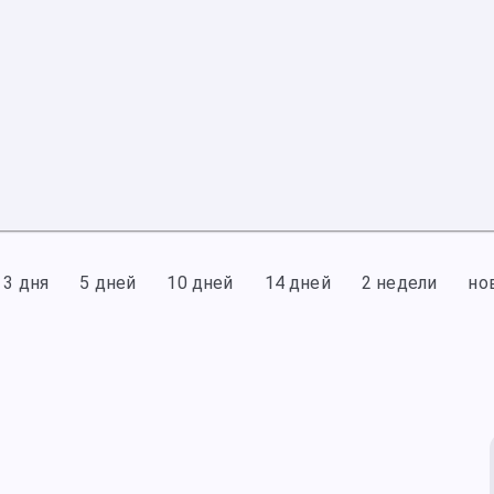
3 дня
5 дней
10 дней
14 дней
2 недели
но