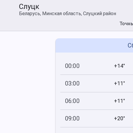
Слуцк
Беларусь, Минская область, Слуцкий район
Точн
С
00:00
+14°
749
81
мм рт
.ст.
%
03:00
+11°
749
90
мм рт
.ст.
%
06:00
+11°
749
90
мм рт
.ст.
%
09:00
+20°
750
81
мм рт
.ст.
%